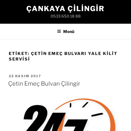
İçeriğe
ÇANKAYA ÇILINGIR
geç
0533 650 18 88
Menü
ETIKET:
ÇETIN EMEÇ BULVARI YALE KILIT
SERVISI
YAYIM
22 KASIM 2017
TARIHI
Çetin Emeç Bulvarı Çilingir