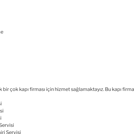
me
bir çok kapı firması için hizmet sağlamaktayız. Bu kapı firmal
i
si
i
Servisi
ri Servisi