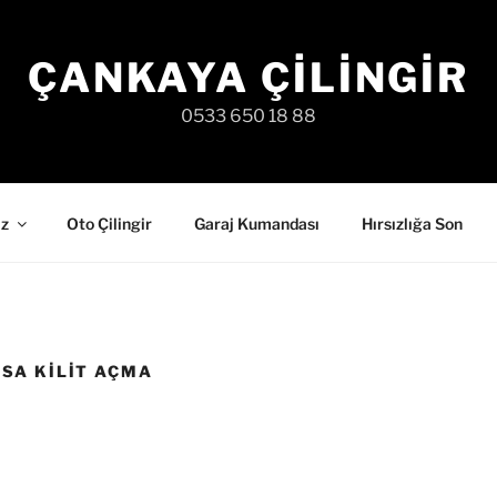
ÇANKAYA ÇILINGIR
0533 650 18 88
iz
Oto Çilingir
Garaj Kumandası
Hırsızlığa Son
SA KILIT AÇMA