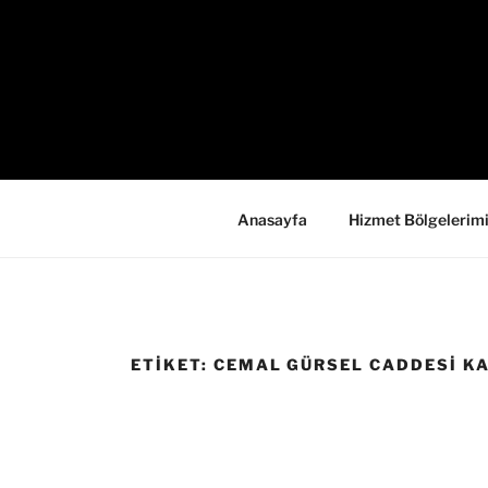
İçeriğe
geç
Anasayfa
Hizmet Bölgelerim
ETIKET:
CEMAL GÜRSEL CADDESI KA