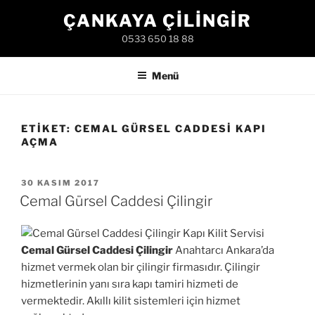
İçeriğe
ÇANKAYA ÇILINGIR
geç
0533 650 18 88
Menü
ETIKET:
CEMAL GÜRSEL CADDESI KAPI
AÇMA
YAYIM
30 KASIM 2017
TARIHI
Cemal Gürsel Caddesi Çilingir
Cemal Gürsel Caddesi Çilingir
Anahtarcı Ankara’da
hizmet vermek olan bir çilingir firmasıdır. Çilingir
hizmetlerinin yanı sıra kapı tamiri hizmeti de
vermektedir. Akıllı kilit sistemleri için hizmet