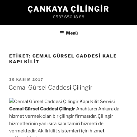
İçeriğe
ÇANKAYA ÇILINGIR
geç
0533 650 18 88
Menü
ETIKET:
CEMAL GÜRSEL CADDESI KALE
KAPI KILIT
YAYIM
30 KASIM 2017
TARIHI
Cemal Gürsel Caddesi Çilingir
Cemal Gürsel Caddesi Çilingir
Anahtarcı Ankara’da
hizmet vermek olan bir çilingir firmasıdır. Çilingir
hizmetlerinin yanı sıra kapı tamiri hizmeti de
vermektedir. Akıllı kilit sistemleri için hizmet