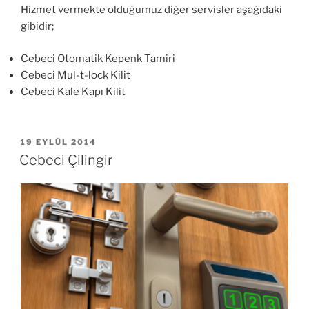
Hizmet vermekte olduğumuz diğer servisler aşağıdaki
gibidir;
Cebeci Otomatik Kepenk Tamiri
Cebeci Mul-t-lock Kilit
Cebeci Kale Kapı Kilit
YAYIM
19 EYLÜL 2014
TARIHI
Cebeci Çilingir