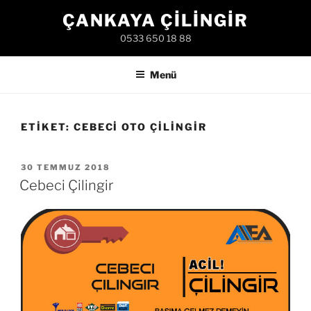
İçeriğe
ÇANKAYA ÇILINGIR
geç
0533 650 18 88
Menü
ETIKET:
CEBECI OTO ÇILINGIR
YAYIM
30 TEMMUZ 2018
TARIHI
Cebeci Çilingir