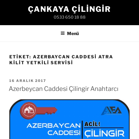
İçeriğe
ÇANKAYA ÇILINGIR
geç
0533 650 18 88
Menü
ETIKET:
AZERBAYCAN CADDESI ATRA
KILIT YETKILI SERVISI
YAYIM
16 ARALIK 2017
TARIHI
Azerbeycan Caddesi Çilingir Anahtarcı