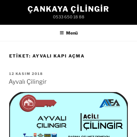
İçeriğe
ÇANKAYA ÇILINGIR
geç
0533 650 18 88
Menü
ETIKET:
AYVALI KAPI AÇMA
YAYIM
12 KASIM 2018
TARIHI
Ayvalı Çilingir