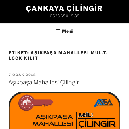
İçeriğe
ÇANKAYA ÇILINGIR
geç
0533 650 18 88
Menü
ETIKET:
AŞIKPAŞA MAHALLESI MUL-T-
LOCK KILIT
YAYIM
7 OCAK 2018
TARIHI
Aşıkpaşa Mahallesi Çilingir