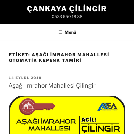
İçeriğe
ÇANKAYA ÇILINGIR
geç
0533 650 18 88
Menü
ETIKET:
AŞAĞI İMRAHOR MAHALLESI
OTOMATIK KEPENK TAMIRI
YAYIM
14 EYLÜL 2019
TARIHI
Aşağı İmrahor Mahallesi Çilingir