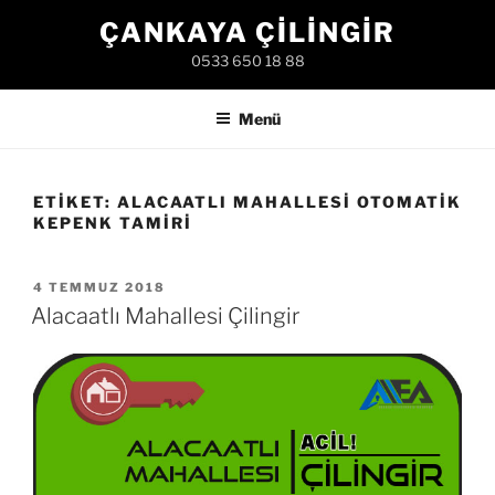
İçeriğe
ÇANKAYA ÇILINGIR
geç
0533 650 18 88
Menü
ETIKET:
ALACAATLI MAHALLESI OTOMATIK
KEPENK TAMIRI
YAYIM
4 TEMMUZ 2018
TARIHI
Alacaatlı Mahallesi Çilingir