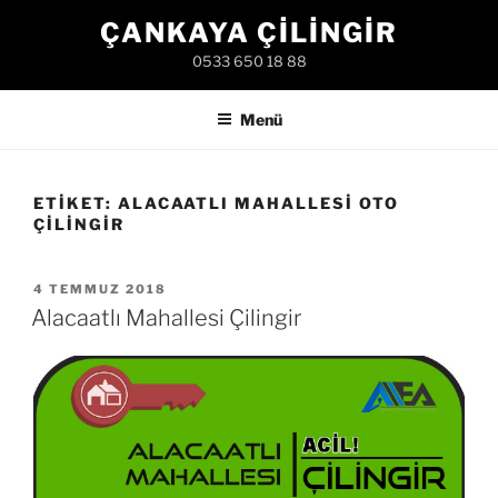
İçeriğe
ÇANKAYA ÇILINGIR
geç
0533 650 18 88
Menü
ETIKET:
ALACAATLI MAHALLESI OTO
ÇILINGIR
YAYIM
4 TEMMUZ 2018
TARIHI
Alacaatlı Mahallesi Çilingir