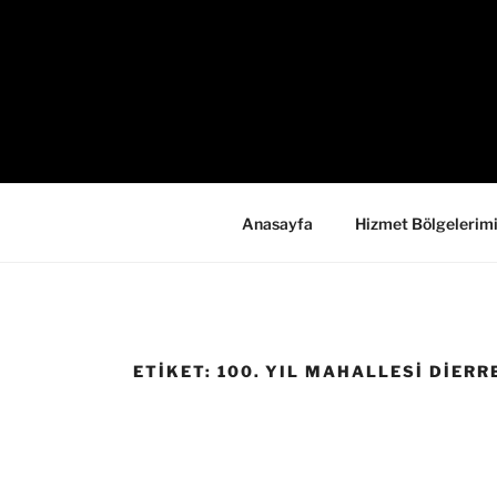
İçeriğe
geç
Anasayfa
Hizmet Bölgelerim
ETIKET:
100. YIL MAHALLESI DIERRE