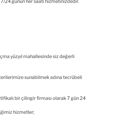
 7/24 günün her saati hizmetinizdedir.
 açma yüzyıl mahallesinde siz değerli
terilerimize sunabilmek adına tecrübeli
ikalı bir çilingir firması olarak 7 gün 24
diğimiz hizmetler;