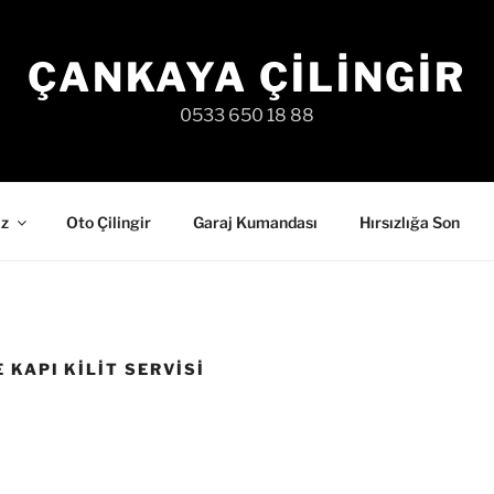
ÇANKAYA ÇILINGIR
0533 650 18 88
iz
Oto Çilingir
Garaj Kumandası
Hırsızlığa Son
 KAPI KILIT SERVISI