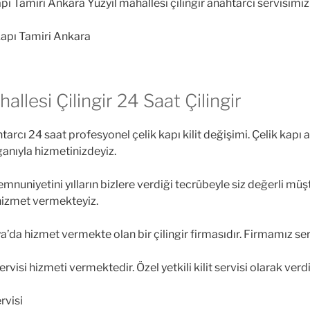
ı Tamiri Ankara Yüzyıl mahallesi çilingir anahtarcı servisimiz
allesi Çilingir 24 Saat Çilingir
ahtarcı 24 saat profesyonel çelik kapı kilit değişimi. Çelik kapı
ganıyla hizmetinizdeyiz.
nuniyetini yılların bizlere verdiği tecrübeyle siz değerli müş
 hizmet vermekteyiz.
a hizmet vermekte olan bir çilingir firmasıdır. Firmamız sertif
ervisi hizmeti vermektedir. Özel yetkili kilit servisi olarak ver
rvisi